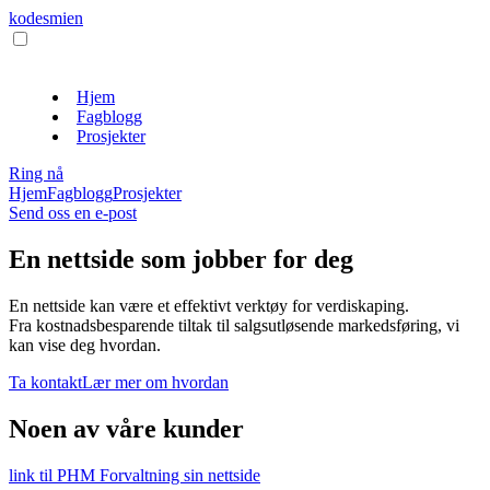
kodesmien
Hjem
Fagblogg
Prosjekter
Ring nå
Hjem
Fagblogg
Prosjekter
Send oss en e-post
En nettside som jobber for deg
En nettside kan være et effektivt verktøy for verdiskaping.
Fra kostnadsbesparende tiltak til salgsutløsende markedsføring, vi
kan vise deg hvordan.
Ta kontakt
Lær mer om hvordan
Noen av våre kunder
link til PHM Forvaltning sin nettside