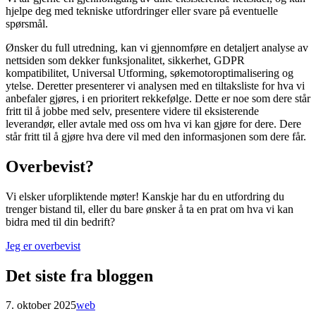
hjelpe deg med tekniske utfordringer eller svare på eventuelle
spørsmål.
Ønsker du full utredning, kan vi gjennomføre en detaljert analyse av
nettsiden som dekker funksjonalitet, sikkerhet, GDPR
kompatibilitet, Universal Utforming, søkemotoroptimalisering og
ytelse. Deretter presenterer vi analysen med en tiltaksliste for hva vi
anbefaler gjøres, i en prioritert rekkefølge. Dette er noe som dere står
fritt til å jobbe med selv, presentere videre til eksisterende
leverandør, eller avtale med oss om hva vi kan gjøre for dere. Dere
står fritt til å gjøre hva dere vil med den informasjonen som dere får.
Overbevist?
Vi elsker uforpliktende møter! Kanskje har du en utfordring du
trenger bistand til, eller du bare ønsker å ta en prat om hva vi kan
bidra med til din bedrift?
Jeg er overbevist
Det siste fra bloggen
7. oktober 2025
web