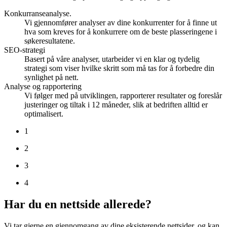
Konkurranseanalyse.
Vi gjennomfører analyser av dine konkurrenter for å finne ut
hva som kreves for å konkurrere om de beste plasseringene i
søkeresultatene.
SEO-strategi
Basert på våre analyser, utarbeider vi en klar og tydelig
strategi som viser hvilke skritt som må tas for å forbedre din
synlighet på nett.
Analyse og rapportering
Vi følger med på utviklingen, rapporterer resultater og foreslår
justeringer og tiltak i 12 måneder, slik at bedriften alltid er
optimalisert.
1
2
3
4
Har du en nettside allerede?
Vi tar gjerne en gjennomgang av dine eksisterende nettsider, og kan